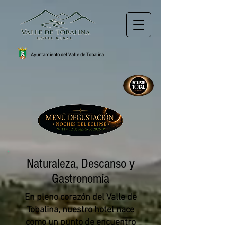
Ayuntamiento del Valle de Tobalina
Naturaleza, Descanso y
Gastronomía
En pleno corazón del Valle de
Tobalina, nuestro hotel nace
como un punto de encuentro