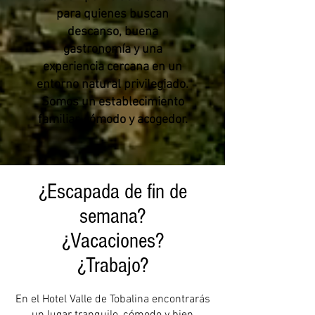
para quienes buscan
descanso, buena
gastronomía y una
experiencia cercana en un
entorno natural privilegiado.
Somos un establecimiento
familiar, cómodo y acogedor.
¿Escapada de fin de
semana?
¿Vacaciones?
¿Trabajo?
En el Hotel Valle de Tobalina encontrarás