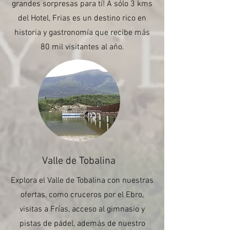
grandes sorpresas para tí! A sólo 3 kms
del Hotel, Frias es un destino rico en
historia y gastronomía que recibe más
80 mil visitantes al año.
Valle de Tobalina
Explora el Valle de Tobalina con nuestras
ofertas, como cruceros por el Ebro,
visitas a Frías, acceso al gimnasio y
pistas de pádel, además de nuestro